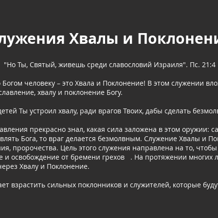
лужения Хвалы и Поклонен
"Но Ты, Святый, живешь среди славословий Израиля". Пс. 21:4
Богом человеку – это Хвала и Поклонение! В этом служении вло
лавление, хвалу и поклонение Богу.
етей Ты устроил хвалу, ради врагов Твоих, дабы сделать безмол
авления прекрасно знал, какая сила заложена в этом оружии: с
влять Бога, то враг делается безмолвным. Служение Хвалы и П
ия, пророчества. Цель этого служения направлена на то, чтобы
е и освобождение от бремени грехов . На протяжении многих л
через Хвалу и Поклонение.
т взрастить сильных поклонников и служителей, которые будут