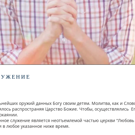
ЛУЖЕНИЕ
ьнейших оружий данных Богу своим детям. Молитва, как и Слов
лялось распространяя Царство Божие. Чтобы, осуществлялись Ег
покаянии.
нное служение является неотъемлемой частью церкви "Любовь
и в любое указанное ниже время.