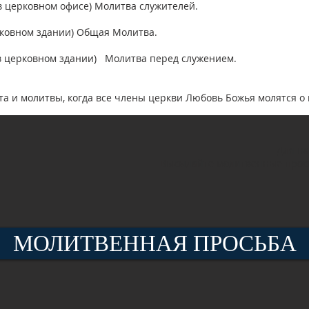
в церковном офисе) Молитва служителей.
рковном здании) Общая Молитва.
(в церковном здании) Молитва перед служением.
та и молитвы, когда все члены церкви Любовь Божья молятся о 
Для на
Высылайте молитвенные про
МОЛИТВЕННАЯ ПРОСЬБА