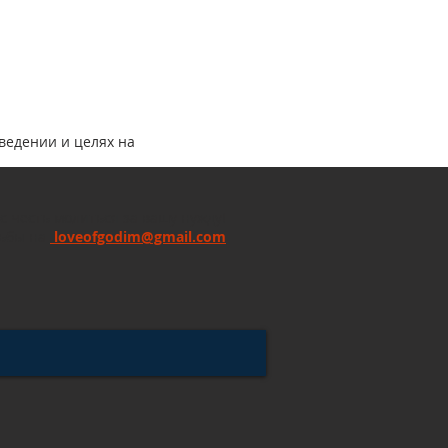
ведении и целях на
с честь молиться за вашу нужду!
сьбы на
loveofgodim@gmail.com