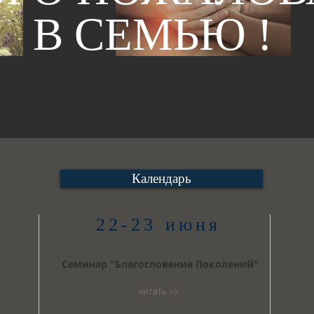
В СЕМЬЮ !
Календарь
22-23 июня
Семинар "Благословение Поколений"
читать >>