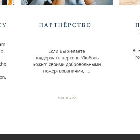
EY
ПАРТНЁРСТВО
ram
Все
he
Если Вы желаете
го
поддержать церковь “Любовь
the
Божья” своими добровольными
 -
пожертвованиями, ....
on,
читать >>