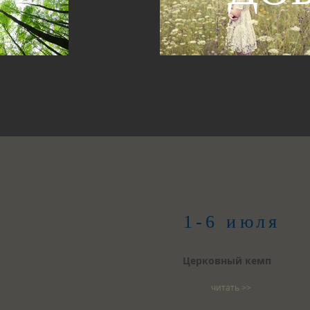
1-6 июля
Церковный кемп
читать >>