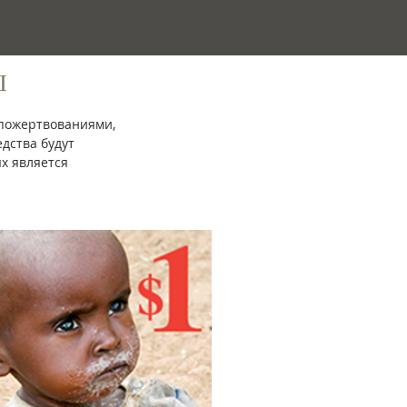
Ы
 пожертвованиями,
дства будут
х является