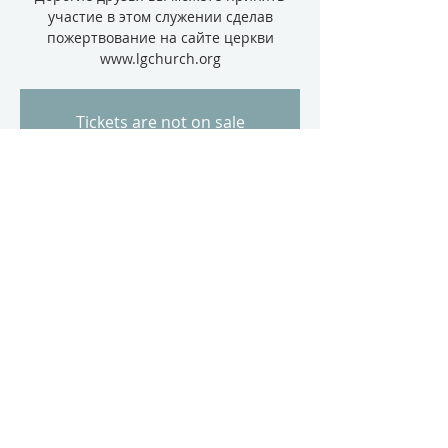
участие в этом служении сделав
пожертвование на сайте церкви
www.lgchurch.org
Tickets are not on sale
See other events
Time & Location
Nov 28, 2022, 7:00 PM – Dec 12, 2022, 7:00
PM
The Love of God Church, 6407 NE 105th
Ave, Vancouver, WA 98662, USA
About The Event
Предстоящая миссионерская поездка 
28 Ноября. Непал, Индия и Лаос.